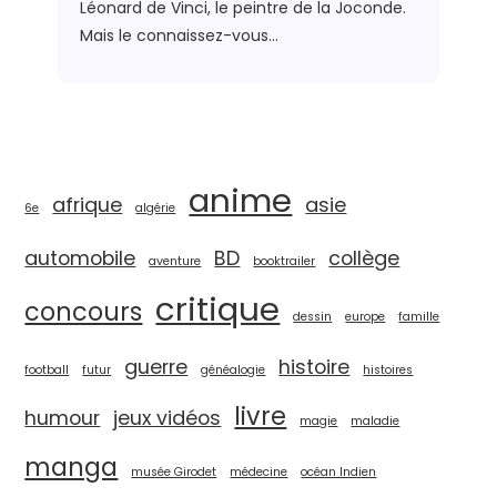
Léonard de Vinci, le peintre de la Joconde.
Mais le connaissez-vous…
anime
afrique
asie
6e
algérie
automobile
BD
collège
aventure
booktrailer
critique
concours
dessin
europe
famille
guerre
histoire
football
futur
généalogie
histoires
livre
humour
jeux vidéos
magie
maladie
manga
musée Girodet
médecine
océan Indien