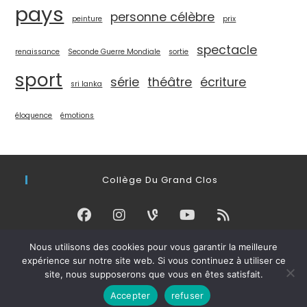
pays
personne célèbre
peinture
prix
spectacle
renaissance
Seconde Guerre Mondiale
sortie
sport
série
théâtre
écriture
sri lanka
éloquence
émotions
Collège Du Grand Clos
Nous utilisons des cookies pour vous garantir la meilleure
Connexion
expérience sur notre site web. Si vous continuez à utiliser ce
site, nous supposerons que vous en êtes satisfait.
Accepter
refuser