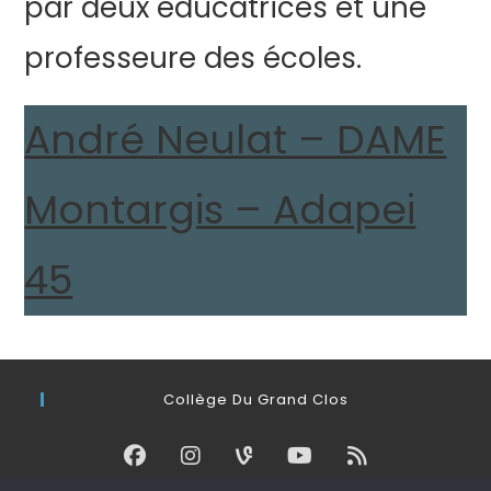
par deux éducatrices et une
professeure des écoles.
André Neulat – DAME
Montargis – Adapei
45
Collège Du Grand Clos