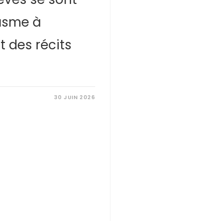
asme à
t des récits
30 JUIN 2026