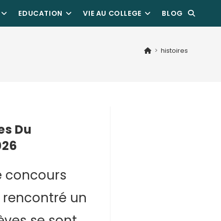
EDUCATION
VIE AU COLLEGE
BLOG
>
histoires
es Du
026
e concours
a rencontré un
èves se sont