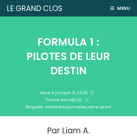
LE GRAND CLOS
MENU
FORMULA 1 :
PILOTES DE LEUR
DESTIN
Mise à jour
juin 8, 2026
Publié dans
BLOG
Étiqueté comme
automobile
,
série
,
sport
Par
Liam A.