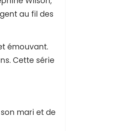
ephine Wilson,
ent au fil des
 et émouvant.
ans. Cette série
 son mari et de