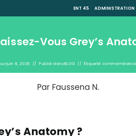
ENT 45
ADMINISTRATION
aissez-Vous Grey’s Anat
our
juin 8, 2026
Publié dans
BLOG
Étiqueté comme
médeci
Par
Faussena N.
ey’s Anatomy ?