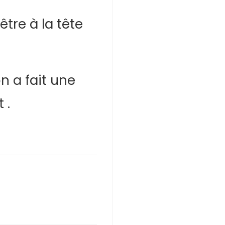
tre à la tête
n a fait une
 .