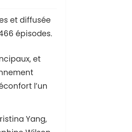
s et diffusée
 466 épisodes.
ncipaux, et
iennement
éconfort l’un
ristina Yang,