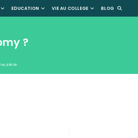
EDUCATION
VIE AU COLLEGE
BLOG
omy ?
ne
,
série