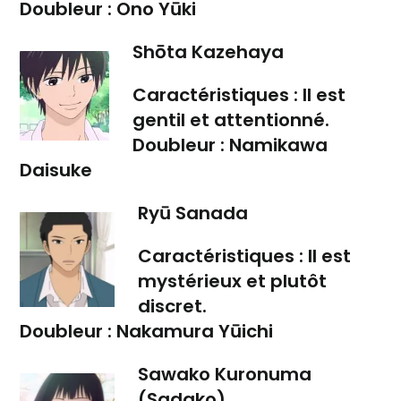
Doubleur :
Ono Yūki
Shōta Kazehaya
Caractéristiques :
Il est
gentil et attentionné.
Doubleur :
Namikawa
Daisuke
Ryū Sanada
Caractéristiques :
Il est
mystérieux et plutôt
discret.
Doubleur :
Nakamura Yūichi
Sawako Kuronuma
(Sadako)