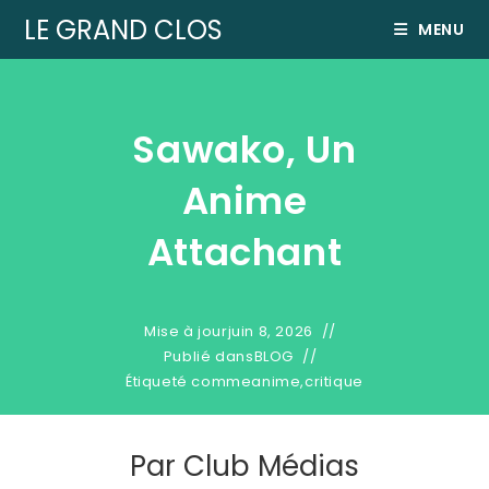
LE GRAND CLOS
MENU
Sawako, Un
Anime
Attachant
Mise à jour
juin 8, 2026
Publié dans
BLOG
Étiqueté comme
anime
,
critique
Par
Club Médias