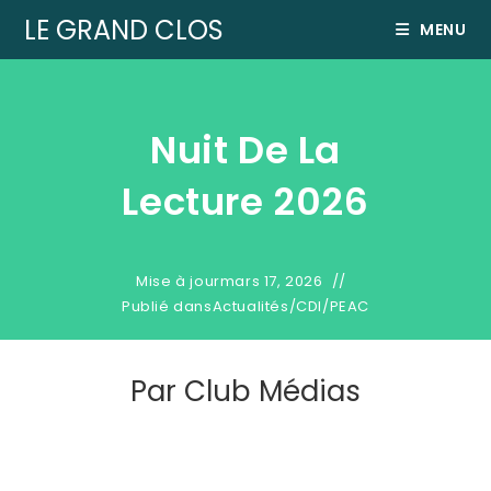
LE GRAND CLOS
MENU
Nuit De La
Lecture 2026
Mise à jour
mars 17, 2026
Publié dans
Actualités
/
CDI
/
PEAC
Par
Club Médias