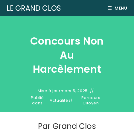
LE GRAND CLOS
MENU
Concours Non
Au
Harcèlement
Mise à jour
mars 5, 2025
Publié
Parcours
Actualités
/
dans
Citoyen
Par
Grand Clos