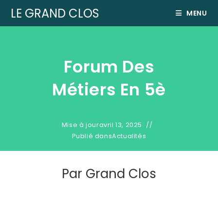
LE GRAND CLOS
MENU
Forum Des
Métiers En 5è
Mise à jour
avril 13, 2025
Publié dans
Actualités
Par
Grand Clos