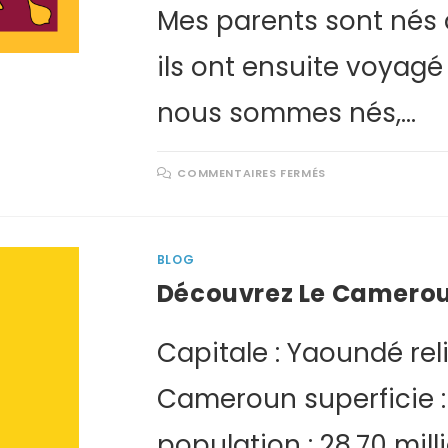
Mes parents sont nés 
ils ont ensuite voyagé
nous sommes nés,…
COMMENTAIRES FERMÉS
BLOG
Découvrez Le Camero
Capitale : Yaoundé reli
Cameroun superficie :
population : 28,70 mill