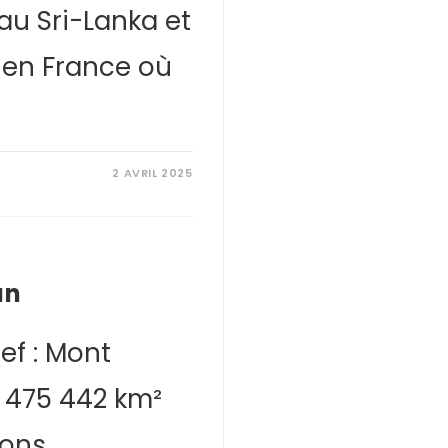
au Sri-Lanka et
 en France où
2 AVRIL 2025
un
ef : Mont
 475 442 km²
ions