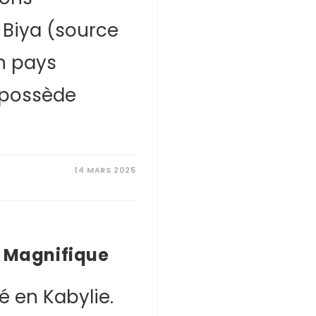
l Biya (source
un pays
i possède
14 MARS 2025
n Magnifique
lé en Kabylie.