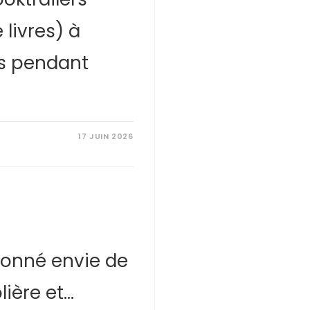
livres) à
us pendant
17 JUIN 2026
 donné envie de
lière et…