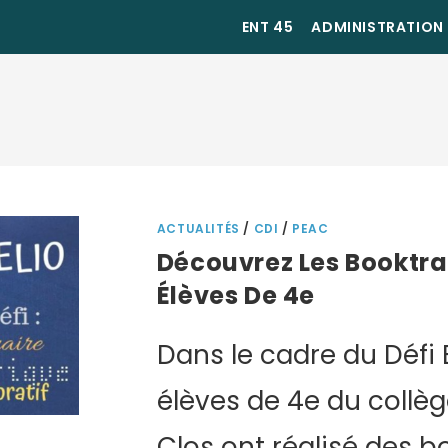
ENT 45
ADMINISTRATION
ACTUALITÉS
/
CDI
/
PEAC
Découvrez Les Booktra
Élèves De 4e
Dans le cadre du Défi B
élèves de 4e du collè
Clos ont réalisé des bo