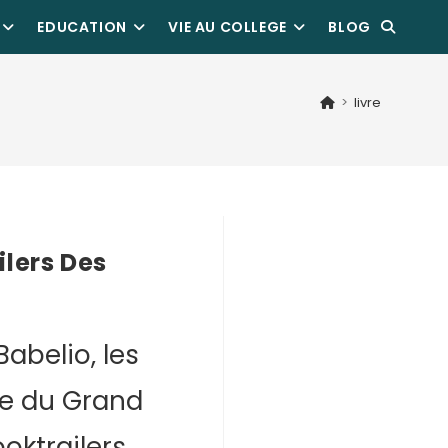
EDUCATION
VIE AU COLLEGE
BLOG
>
livre
ilers Des
abelio, les
ge du Grand
oktrailers