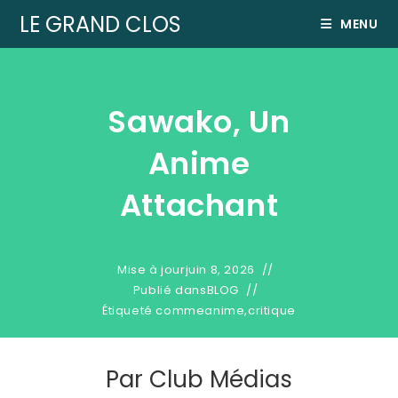
LE GRAND CLOS
MENU
Sawako, Un
Anime
Attachant
Mise à jour
juin 8, 2026
Publié dans
BLOG
Étiqueté comme
anime
,
critique
Par
Club Médias