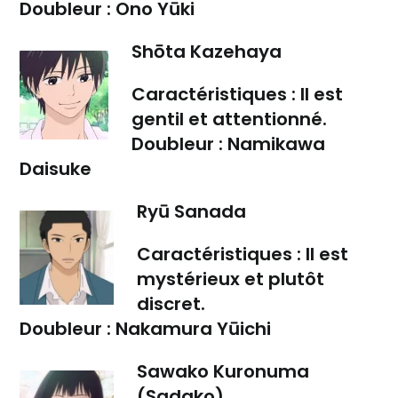
Doubleur :
Ono Yūki
Shōta Kazehaya
Caractéristiques :
Il est
gentil et attentionné.
Doubleur :
Namikawa
Daisuke
Ryū Sanada
Caractéristiques :
Il est
mystérieux et plutôt
discret.
Doubleur :
Nakamura Yūichi
Sawako Kuronuma
(Sadako)