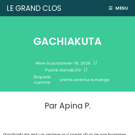
LE GRAND CLOS
MENU
GACHIAKUTA
Mise à jour
janvier 18, 2026
Publié dans
BLOG
Étiqueté
anime
,
aventure
,
manga
comme
Par
Apina P.
Gachiakuta est un anime qui parle d’un jeune homme