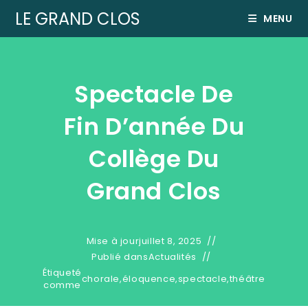
LE GRAND CLOS
MENU
Spectacle De
Fin D’année Du
Collège Du
Grand Clos
Mise à jour
juillet 8, 2025
Publié dans
Actualités
Étiqueté
chorale
,
éloquence
,
spectacle
,
théâtre
comme